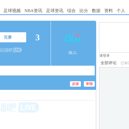
足球视频
NBA资讯
足球资讯
综合
比分
数据
资料
个人
1.电脑端新用
3
完赛
2.发言请遵守国
3.禁止发布任
BLG
请登录
全部评论
已有
反馈
举报