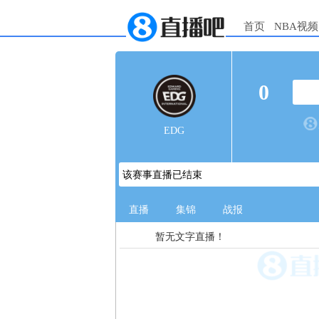
首页
NBA视频
0
EDG
该赛事直播已结束
直播
集锦
战报
暂无文字直播！