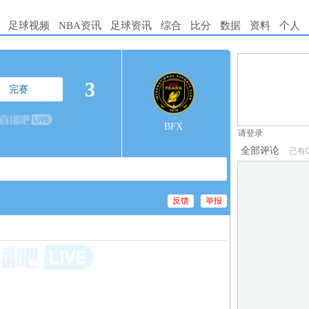
足球视频
NBA资讯
足球资讯
综合
比分
数据
资料
个人
1.电脑端新用
3
完赛
2.发言请遵守国
3.禁止发布任
BFX
请登录
全部评论
已有
反馈
举报