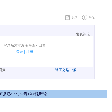
反馈
举报
发表评论:
表评论了！
登录后才能发表评论和回复
规.
登录
|
注册
广告、侮辱攻击他人、刷屏等信息.
表回复
球王之路17服
直播吧APP，查看1条精彩评论