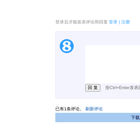
登录后才能发表评论和回复
登录
|
注册
1.电脑端新用户可以发
2.发言请遵守国家法律法
3.禁止发布任何宣传、
按Ctrl+Enter发
已有
1
条评论。
刷新评论
下载