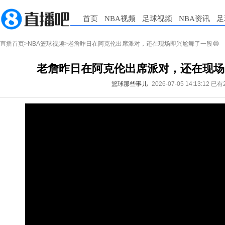
首页
NBA视频
足球视频
NBA资讯
足
直播首页
>
NBA篮球视频
>老詹昨日在阿克伦出席派对，还在现场即兴尬舞了一段😂
老詹昨日在阿克伦出席派对，还在现场
篮球那些事儿
2026-07-05 14:13:12
已有