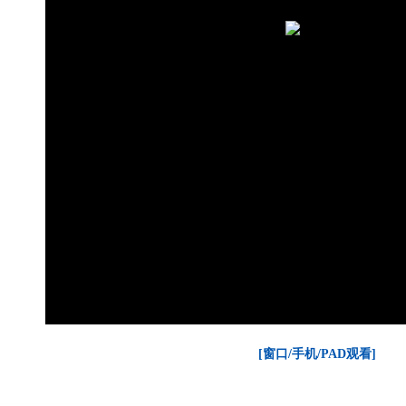
[窗口/手机/PAD观看]