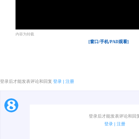
内容为转载
[窗口/手机/PAD观看]
登录后才能发表评论和回复
登录
|
注册
1.电脑端新用户可以发表评论了！
登录后才能发表评论和回
2.发言请遵守国家法律法规.
登录
|
注册
3.禁止发布任何宣传、广告、侮辱攻击他人、刷屏等信