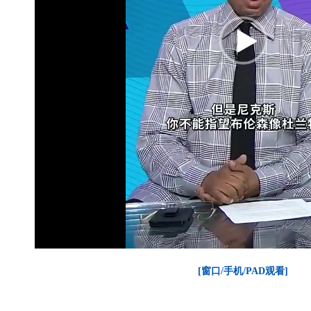
[窗口/手机/PAD观看]