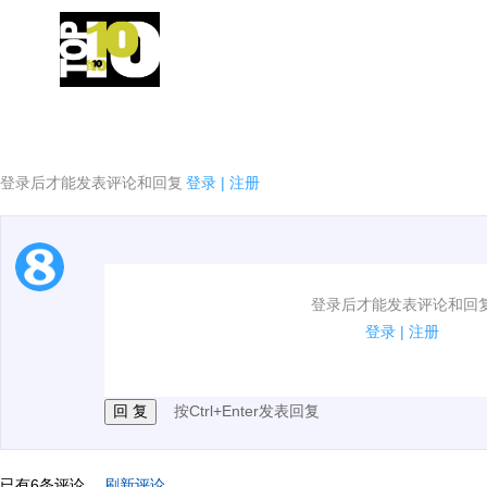
NBA每日十佳球&五佳球
登录后才能发表评论和回复
登录
|
注册
1.电脑端新用户可以发表评论了！
登录后才能发表评论和回
2.发言请遵守国家法律法规.
登录
|
注册
3.禁止发布任何宣传、广告、侮辱攻击他人、刷屏等信
按Ctrl+Enter发表回复
已有
6
条评论。
刷新评论