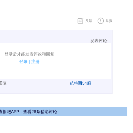
反馈
举报
发表评论:
表评论了！
登录后才能发表评论和回复
规.
登录
|
注册
广告、侮辱攻击他人、刷屏等信息.
表回复
范特西54服
直播吧APP，查看26条精彩评论