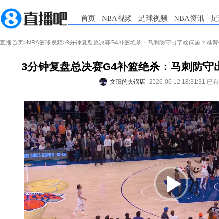
首页
NBA视频
足球视频
NBA资讯
足
直播首页
>
NBA篮球视频
>3分钟复盘总决赛G4补篮绝杀：马刺防守出了啥问题？谁背
3分钟复盘总决赛G4补篮绝杀：马刺防守
文班的火锅店
2026-06-12 18:31:31
已有