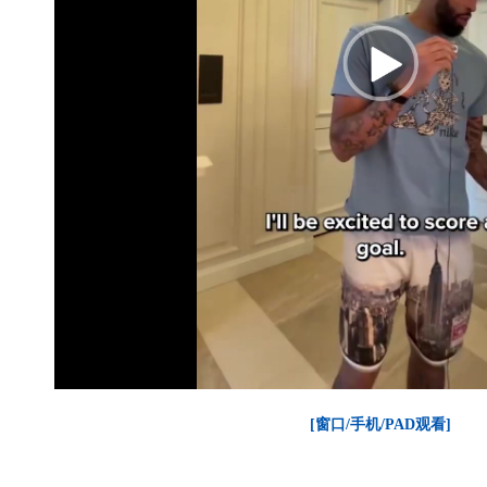
[窗口/手机/PAD观看]