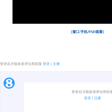
[窗口/手机/PAD观看]
登录后才能发表评论和回复
登录
|
注册
1.电脑端新用户可以发表评论了！
登录后才能发表评论和回
2.发言请遵守国家法律法规.
登录
|
注册
3.禁止发布任何宣传、广告、侮辱攻击他人、刷屏等信