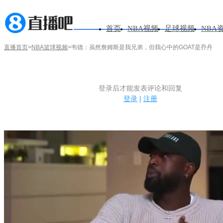
首页
NBA视频
足球视频
NBA
直播首页
>
NBA篮球视频
>韦德：虽然詹姆斯是我兄弟，但我心中的GOAT是乔丹
韦德：虽然詹姆斯是我兄弟，但我心
1.电脑端新用户可以发表评论了！
登录后才能发表评论和回复
抛物线进球
2026-06-11 10:40:01
已有
2.发言请遵守国家法律法规.
登录
|
注册
3.禁止发布任何宣传、广告、侮辱攻击他人、刷屏等信息.