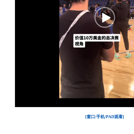
[窗口/手机/PAD观看]