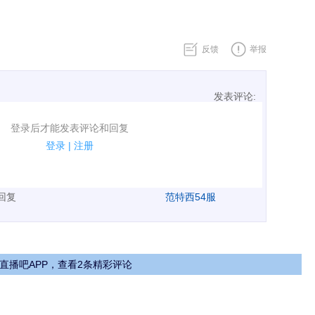
反馈
举报
发表评论:
表评论了！
登录后才能发表评论和回复
规.
登录
|
注册
广告、侮辱攻击他人、刷屏等信息.
表回复
范特西54服
直播吧APP，查看2条精彩评论