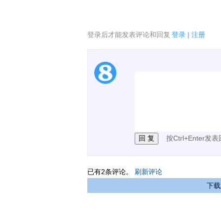
登录后才能发表评论和回复
登录
|
注册
1.电脑端新用户可以发
2.发言请遵守国家法律法
3.禁止发布任何宣传、
按Ctrl+Enter发
已有
2
条评论。
刷新评论
下载