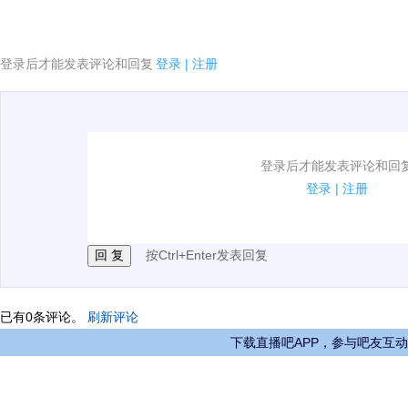
登录后才能发表评论和回复
登录
|
注册
1.电脑端新用户可以发表评论了！
登录后才能发表评论和回
2.发言请遵守国家法律法规.
登录
|
注册
3.禁止发布任何宣传、广告、侮辱攻击他人、刷屏等信
按Ctrl+Enter发表回复
已有
0
条评论。
刷新评论
下载直播吧APP，参与吧友互动