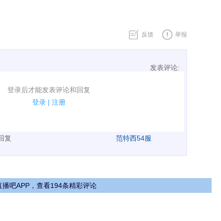
反馈
举报
发表评论:
表评论了！
登录后才能发表评论和回复
规.
登录
|
注册
广告、侮辱攻击他人、刷屏等信息.
表回复
范特西54服
播吧APP，查看194条精彩评论