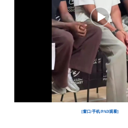
[窗口/手机/PAD观看]