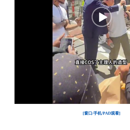
[窗口/手机/PAD观看]