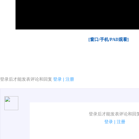
[窗口/手机/PAD观看]
登录后才能发表评论和回复
登录
|
注册
1.电脑端新用户可以发表评论了！
登录后才能发表评论和回
2.发言请遵守国家法律法规.
登录
|
注册
00:00 / 01:59
3.禁止发布任何宣传、广告、侮辱攻击他人、刷屏等信