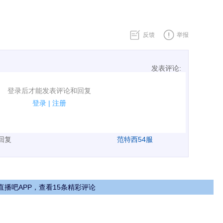
反馈
举报
发表评论:
表评论了！
登录后才能发表评论和回复
规.
登录
|
注册
广告、侮辱攻击他人、刷屏等信息.
表回复
范特西54服
直播吧APP，查看15条精彩评论