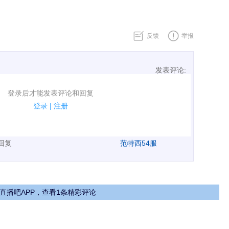
反馈
举报
发表评论:
表评论了！
登录后才能发表评论和回复
规.
登录
|
注册
广告、侮辱攻击他人、刷屏等信息.
表回复
范特西54服
直播吧APP，查看1条精彩评论