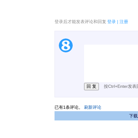
登录后才能发表评论和回复
登录
|
注册
1.电脑端新用户可以发
2.发言请遵守国家法律法
3.禁止发布任何宣传、
按Ctrl+Enter发
已有
1
条评论。
刷新评论
下载