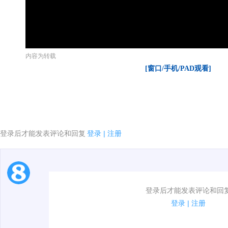
内容为转载
[窗口/手机/PAD观看]
登录后才能发表评论和回复
登录
|
注册
1.电脑端新用户可以发表评论了！
登录后才能发表评论和回
2.发言请遵守国家法律法规.
登录
|
注册
3.禁止发布任何宣传、广告、侮辱攻击他人、刷屏等信