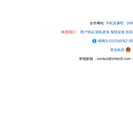
00:00 / 00:36
合作网站:
手机直播吧
18
联系我们
用户协议
隐私政策
报错反馈
投诉
闽网文(2020)0082-0
营业执照
举报邮箱：contact@zhibo8.c