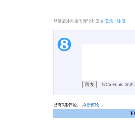
登录后才能发表评论和回复
登录
|
注册
1.电脑端新用户可以发
2.发言请遵守国家法律法
3.禁止发布任何宣传、
按Ctrl+Enter发
已有
0
条评论。
刷新评论
下