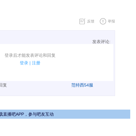
反馈
举报
发表评论:
表评论了！
登录后才能发表评论和回复
规.
登录
|
注册
广告、侮辱攻击他人、刷屏等信息.
表回复
范特西54服
载直播吧APP，参与吧友互动