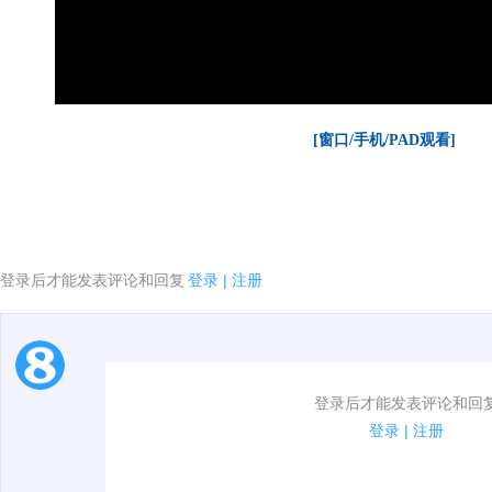
[窗口/手机/PAD观看]
登录后才能发表评论和回复
登录
|
注册
1.电脑端新用户可以发表评论了！
登录后才能发表评论和回
2.发言请遵守国家法律法规.
登录
|
注册
3.禁止发布任何宣传、广告、侮辱攻击他人、刷屏等信