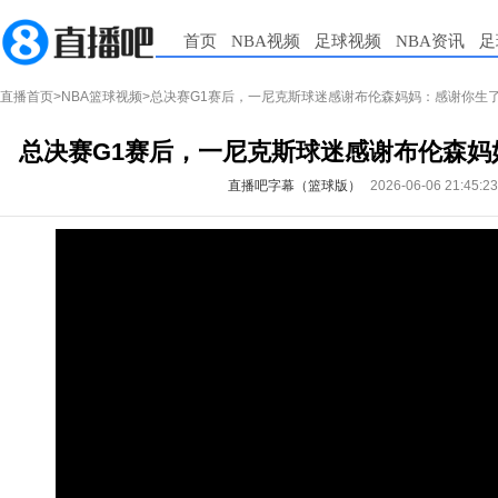
首页
NBA视频
足球视频
NBA资讯
足
直播首页
>
NBA篮球视频
>总决赛G1赛后，一尼克斯球迷感谢布伦森妈妈：感谢你生
总决赛G1赛后，一尼克斯球迷感谢布伦森妈
直播吧字幕（篮球版）
2026-06-06 21:45:2