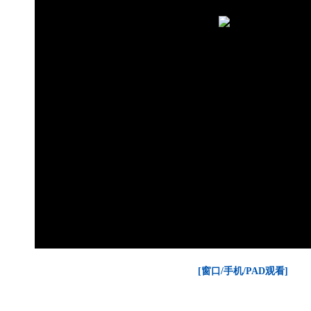
[窗口/手机/PAD观看]