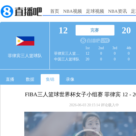
首页
NBA视频
足球视频
NBA资讯
足
12
20
完赛
1st
2nd
3rd
4th
菲律宾三人篮球队
12
0
0
0
菲律宾三人篮球队
中国三人篮球队
20
0
0
0
直播
数据
集锦
录像
FIBA三人篮球世界杯女子小组赛 菲律宾 12 - 2
2026-06-03 20:15:14
评论载入中