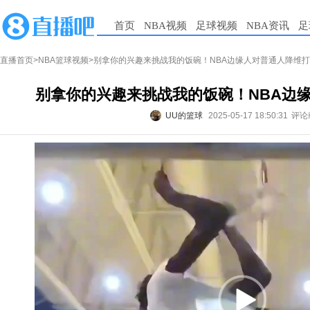
首页
NBA视频
足球视频
NBA资讯
足
直播首页
>
NBA篮球视频
>别拿你的兴趣来挑战我的饭碗！NBA边缘人对普通人降维
别拿你的兴趣来挑战我的饭碗！NBA边
UU的篮球
2025-05-17 18:50:31
评论