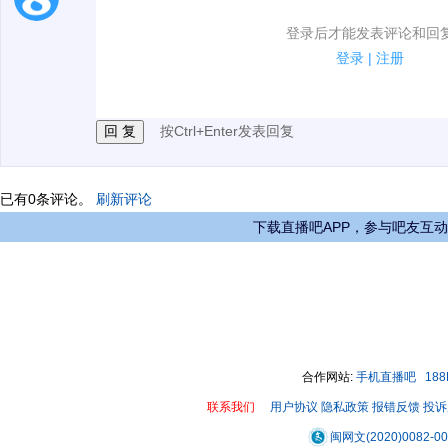
1.电脑端新用户可以发表评论了！
登录后才能发表评论和回
2.发言请遵守国家法律法规.
登录
|
注册
3.禁止发布任何宣传、广告、侮辱攻击他人、刷屏等信
按Ctrl+Enter发表回复
00:00 / 01:28
已有
0
条评论。
刷新评论
下载直播吧APP，参与吧友互动
合作网站:
手机直播吧
18
联系我们
用户协议
隐私政策
报错反馈
投诉
闽网文(2020)0082-0