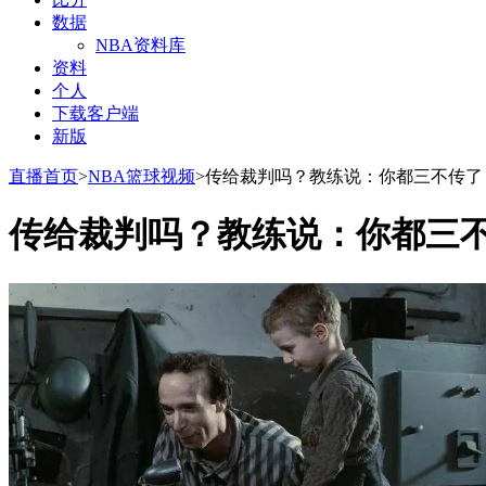
数据
NBA资料库
资料
个人
下载客户端
新版
直播首页
>
NBA篮球视频
>传给裁判吗？教练说：你都三不传了
传给裁判吗？教练说：你都三