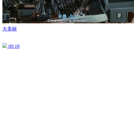
大美丽
00:18