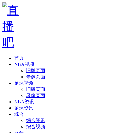
首页
NBA视频
旧版页面
录像页面
足球视频
旧版页面
录像页面
NBA资讯
足球资讯
综合
综合资讯
综合视频
比分