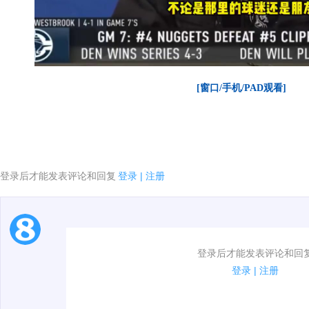
[窗口/手机/PAD观看]
登录后才能发表评论和回复
登录
|
注册
1.电脑端新用户可以发表评论了！
登录后才能发表评论和回
2.发言请遵守国家法律法规.
登录
|
注册
00:00 / 00:24
3.禁止发布任何宣传、广告、侮辱攻击他人、刷屏等信