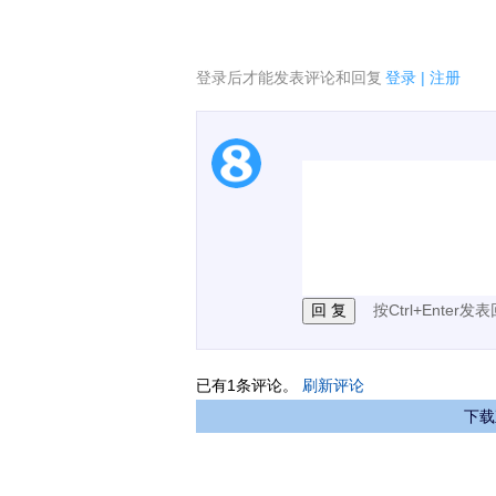
登录后才能发表评论和回复
登录
|
注册
1.电脑端新用户可以发
2.发言请遵守国家法律法
3.禁止发布任何宣传、
按Ctrl+Enter发
已有
1
条评论。
刷新评论
下载