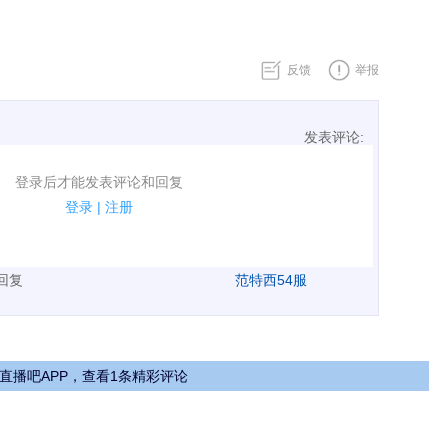
反馈
举报
发表评论:
表评论了！
登录后才能发表评论和回复
规.
登录
|
注册
广告、侮辱攻击他人、刷屏等信息.
表回复
范特西54服
直播吧APP，查看1条精彩评论