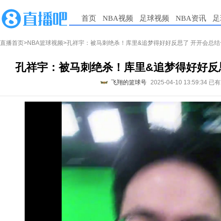
首页
NBA视频
足球视频
NBA资讯
足
直播首页
>
NBA篮球视频
>孔祥宇：被马刺绝杀！库里&追梦得好好反思了 开开会总结
孔祥宇：被马刺绝杀！库里&追梦得好好反
飞翔的篮球号
2025-04-10 13:59:34
已有