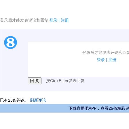
登录后才能发表评论和回复
登录
|
注册
1.电脑端新用户可以发表评论了！
登录后才能发表评论和回
2.发言请遵守国家法律法规.
登录
|
注册
3.禁止发布任何宣传、广告、侮辱攻击他人、刷屏等信
按Ctrl+Enter发表回复
已有
25
条评论。
刷新评论
下载直播吧APP，查看25条精彩