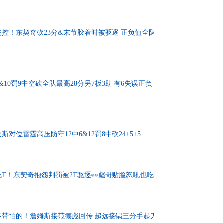
失控！东契奇砍23分&末节胶着时被驱逐 正负值全队最
&10罚9中空砍全队最高28分另7板3助 有6失误正负
对位雷霆高压防守12中6&12罚8中砍24+5+5
吃T！东契奇抱怨判罚被2T驱逐👀彪哥贴脸怒吼也吃T
不带怕的！詹姆斯接范德彪回传 超远接锅三分手起刀落