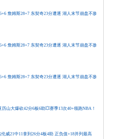
+6+6 詹姆斯28+7 东契奇23分遭逐 湖人末节崩盘不敌雷
+6+6 詹姆斯28+7 东契奇23分遭逐 湖人末节崩盘不敌雷
+6+6 詹姆斯28+7 东契奇23分遭逐 湖人末节崩盘不敌雷
亚历山大爆砍42分6板6助💥赛季13次40+领跑NBA！
威21中11拿到26分4板4助 正负值+18并列最高