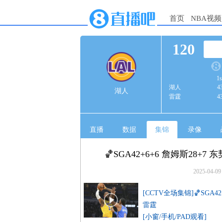
首页
NBA视频
120
1s
湖人
4
湖人
雷霆
4
直播
数据
集锦
录像
🏀SGA42+6+6 詹姆斯28
2025-04-09
[CCTV全场集锦]🏀SGA
雷霆
[小窗/手机/PAD观看]