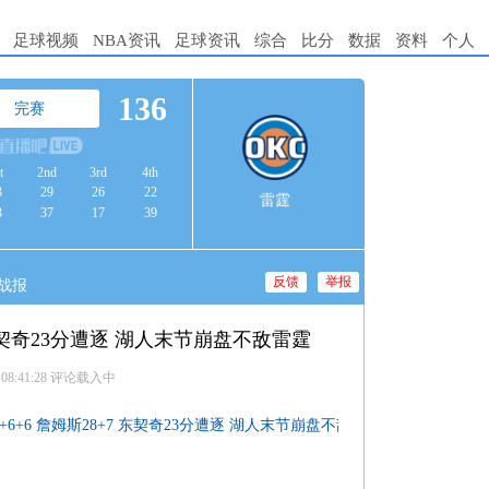
足球视频
NBA资讯
足球资讯
综合
比分
数据
资料
个人
136
完赛
t
2nd
3rd
4th
3
29
26
22
雷霆
3
37
17
39
反馈
举报
战报
+7 东契奇23分遭逐 湖人末节崩盘不敌雷霆
 08:41:28
评论载入中
42+6+6 詹姆斯28+7 东契奇23分遭逐 湖人末节崩盘不敌