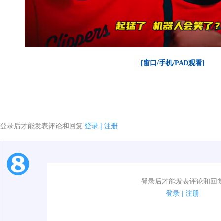
[窗口/手机/PAD观看]
登录后才能发表评论和回复
登录
|
注册
1.电脑端新用户可以发表评论了！
登录后才能发表评论和回
2.发言请遵守国家法律法规.
登录
|
注册
00:00 / 00:05
3.禁止发布任何宣传、广告、侮辱攻击他人、刷屏等信