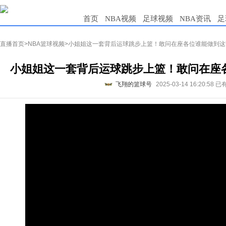
首页
NBA视频
足球视频
NBA资讯
足
直播首页
>
NBA篮球视频
>小姐姐这一套背后运球跳步上篮！敢问在座各位谁能做到这
小姐姐这一套背后运球跳步上篮！敢问在座
飞翔的篮球号
2025-03-14 16:20:58
已