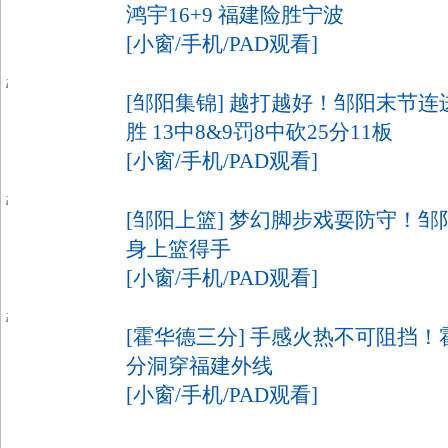
鸿宇16+9 福建险胜宁波
[小窗/手机/PAD观看]
[邹阳集锦] 越打越好！邹阳末节
胜 13中8&9罚8中砍25分11板
[小窗/手机/PAD观看]
[邹阳上篮] 梦幻脚步戏耍防守！
身上篮得手
[小窗/手机/PAD观看]
[霍华德三分] 手感火热不可阻挡
分洞穿福建外线
[小窗/手机/PAD观看]