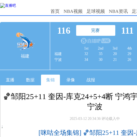
首页
NBA视频
足球视频
NBA资讯
足
116
111
完赛
1st
2nd
3rd
4th
福建
32
35
20
29
福建
宁波
34
30
21
26
直播
数据
集锦
录像
战报
🏀邹阳25+11 奎因-库克24+5+4断 宁鸿
宁波
2025-03-12 20:34:36
评论载入中
[咪咕全场集锦] 🏀邹阳25+11 奎因-