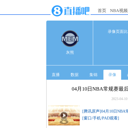
首页
NBA视频
100
录像页面比
1s
灰熊
2
灰熊
雷霆
2
直播
数据
集锦
录像
04月10日NBA常规赛最
2023-04-10
[腾讯原声]04月10日NB
[窗口/手机/PAD观看]