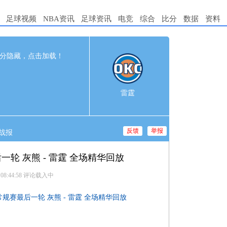
足球视频
NBA资讯
足球资讯
电竞
综合
比分
数据
资料
115
完赛
分隐藏，点击加载！
t
2nd
3rd
4th
4
25
24
27
雷霆
0
27
38
30
反馈
举报
战报
后一轮 灰熊 - 雷霆 全场精华回放
 08:44:58
评论载入中
A常规赛最后一轮 灰熊 - 雷霆 全场精华回放