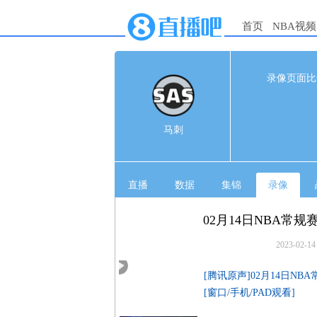
首页
NBA视频
109
录像页面比
1s
马刺
1
马刺
骑士
3
直播
数据
集锦
录像
02月14日NBA常规
2023-02-14
[腾讯原声]02月14日NB
[窗口/手机/PAD观看]