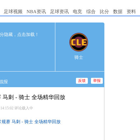
足球视频
NBA资讯
足球资讯
电竞
综合
比分
数据
资料
117
完赛
分隐藏，点击加载！
t
2nd
3rd
4th
9
30
32
28
骑士
4
31
26
26
反馈
举报
战报
赛 马刺 - 骑士 全场精华回放
 14:15:02
评论载入中
A常规赛 马刺 - 骑士 全场精华回放