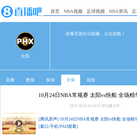
首页
NBA视频
足球视频
NBA资讯
足
112
95
完赛
录像页面比分隐藏，点击加载！
1st
2nd
3rd
4th
太阳
33
28
25
26
太阳
快船
18
23
31
23
直播
数据
集锦
录像
战报
10月24日NBA常规赛 太阳vs快船 全场
2022-10-24 14:14:21
评论载入中
[腾讯原声] 10月24日NBA常规赛 太阳vs快船 全场
[窗口/手机/PAD观看]