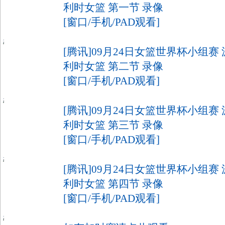
利时女篮 第一节 录像
[窗口/手机/PAD观看]
[腾讯]09月24日女篮世界杯小组赛
利时女篮 第二节 录像
[窗口/手机/PAD观看]
[腾讯]09月24日女篮世界杯小组赛
利时女篮 第三节 录像
[窗口/手机/PAD观看]
[腾讯]09月24日女篮世界杯小组赛
利时女篮 第四节 录像
[窗口/手机/PAD观看]