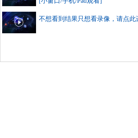
[小窗口/手机/Pad观看]
不想看到结果只想看录像，请点此