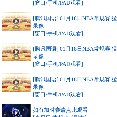
[窗口/手机/PAD观看]
[腾讯国语] 01月18日NBA常规赛 
录像
[窗口/手机/PAD观看]
[腾讯国语] 01月18日NBA常规赛 
录像
[窗口/手机/PAD观看]
[腾讯国语] 01月18日NBA常规赛 
录像
[窗口/手机/PAD观看]
如有加时赛请点此观看