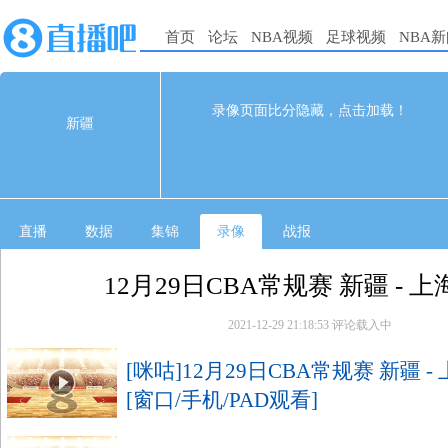
首页
论坛
NBA视频
足球视频
NBA
112
121
完赛
录像页面比分隐藏，点击加载！
新疆
1st
2nd
3rd
4th
新疆
34
24
28
26
上海
30
30
34
27
直播
数据
集锦
录像
战报
12月29日CBA常规赛 新疆 - 上
2021-12-29 21:18:53
评论载入中
[咪咕]12月29日CBA常规赛 新疆 -
[窗口/手机/PAD观看]