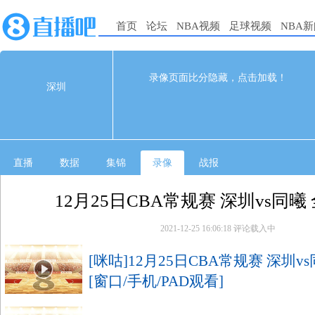
首页
论坛
NBA视频
足球视频
NBA
120
84
完赛
录像页面比分隐藏，点击加载！
深圳
1st
2nd
3rd
4th
深圳
31
27
22
40
同曦
16
24
21
23
直播
数据
集锦
录像
战报
12月25日CBA常规赛 深圳vs同曦
2021-12-25 16:06:18
评论载入中
[咪咕]12月25日CBA常规赛 深圳v
[窗口/手机/PAD观看]