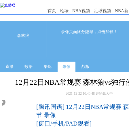
首页
论坛
NBA视频
足球视频
NBA
102
114
完赛
录像页面比分隐藏，点击加载！
森林狼
1st
2nd
3rd
4th
森林狼
35
15
28
24
独行侠
34
27
27
26
直播
数据
集锦
录像
战报
12月22日NBA常规赛 森林狼vs独
2021-12-22 10:45:48
评论载入中
7
[腾讯国语] 12月22日NBA常规赛 
节 录像
[窗口/手机/PAD观看]