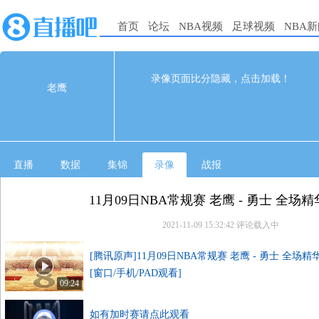
首页
论坛
NBA视频
足球视频
NBA
113
127
完赛
录像页面比分隐藏，点击加载！
老鹰
1st
2nd
3rd
4th
老鹰
34
31
20
28
勇士
32
29
41
25
直播
数据
集锦
录像
战报
11月09日NBA常规赛 老鹰 - 勇士 全场
2021-11-09 15:32:42
评论载入中
[腾讯原声]11月09日NBA常规赛 老鹰 - 勇士 全场精
[窗口/手机/PAD观看]
09:24
如有加时赛请点此观看