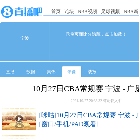
首页
论坛
NBA视频
足球视频
NBA
75
121
完赛
录像页面比分隐藏，点击加载！
宁波
1st
2nd
3rd
4th
宁波
29
17
12
17
广厦
38
35
26
22
直播
数据
集锦
录像
战报
10月27日CBA常规赛 宁波 - 广
2021-10-27 20:38:32
评论载入中
[咪咕]10月27日CBA常规赛 宁波 -
[窗口/手机/PAD观看]