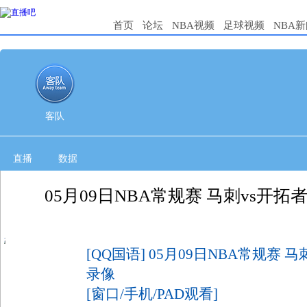
首页
论坛
NBA视频
足球视频
NBA
客队
直播
数据
05月09日NBA常规赛 马刺vs开拓
6
[QQ国语] 05月09日NBA常规赛 
录像
[窗口/手机/PAD观看]