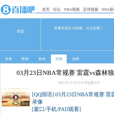
首页
论坛
NBA视频
足球视频
NBA
112
103
完赛
录像页面比分隐藏，点击加载！
雷霆
1st
2nd
3rd
4th
雷霆
25
32
26
29
森林狼
22
28
26
27
直播
数据
集锦
录像
战报
03月23日NBA常规赛 雷霆vs森林
2021-03-23 10:25:54
评论载入中
[QQ国语] 03月23日NBA常规赛 
录像
24:52
[窗口/手机/PAD观看]