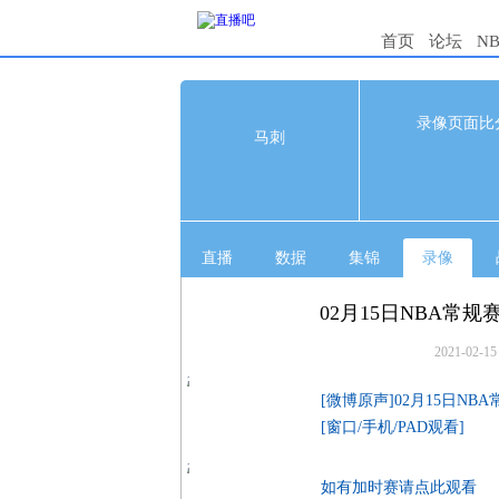
首页
论坛
N
122
录像页面比
马刺
1s
马刺
17
黄蜂
33
直播
数据
集锦
录像
02月15日NBA常规
2021-02-15
09:40
[微博原声]02月15日NB
[窗口/手机/PAD观看]
如有加时赛请点此观看