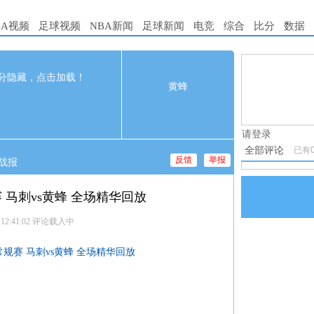
BA视频
足球视频
NBA新闻
足球新闻
电竞
综合
比分
数据
110
完赛
1.电脑端新
分隐藏，点击加载！
黄蜂
2.发言请遵
t
2nd
3rd
4th
47
25
33
3.禁止发布
26
30
21
请登录
全部评论
已有
反馈
举报
战报
赛 马刺vs黄蜂 全场精华回放
 12:41:02
评论载入中
A常规赛 马刺vs黄蜂 全场精华回放