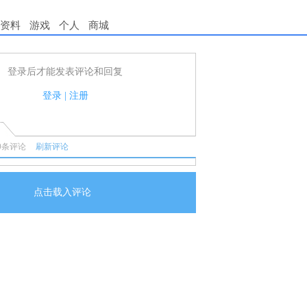
资料
游戏
个人
商城
登录后才能发表评论和回复
用户可以发表评论了！
守国家法律法规.
登录
|
注册
任何宣传、广告、侮辱攻击他人、刷屏等信息.
0
条评论
刷新评论
点击载入评论