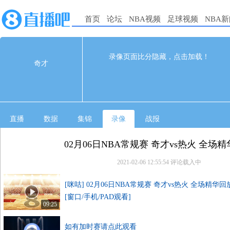
首页
论坛
NBA视频
足球视频
NBA
95
122
完赛
录像页面比分隐藏，点击加载！
奇才
1st
2nd
3rd
4th
奇才
27
16
27
25
热火
40
31
35
16
直播
数据
集锦
录像
战报
02月06日NBA常规赛 奇才vs热火 全场
2021-02-06 12:55:54
评论载入中
[咪咕] 02月06日NBA常规赛 奇才vs热火 全场精华回
[窗口/手机/PAD观看]
09:25
如有加时赛请点此观看